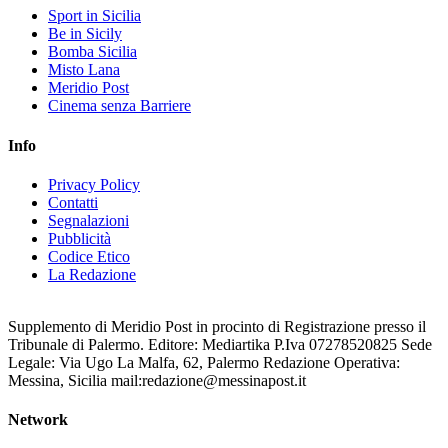
Sport in Sicilia
Be in Sicily
Bomba Sicilia
Misto Lana
Meridio Post
Cinema senza Barriere
Info
Privacy Policy
Contatti
Segnalazioni
Pubblicità
Codice Etico
La Redazione
Supplemento di Meridio Post in procinto di Registrazione presso il
Tribunale di Palermo. Editore: Mediartika P.Iva 07278520825 Sede
Legale: Via Ugo La Malfa, 62, Palermo Redazione Operativa:
Messina, Sicilia mail:redazione@messinapost.it
Network