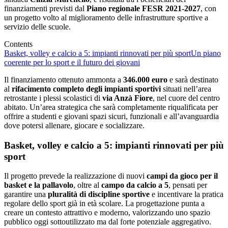
finanziamenti previsti dal
Piano regionale FESR 2021-2027
, con
un progetto volto al miglioramento delle infrastrutture sportive a
servizio delle scuole.
Contents
Basket, volley e calcio a 5: impianti rinnovati per più sport
Un piano
coerente per lo sport e il futuro dei giovani
Il finanziamento ottenuto ammonta a
346.000 euro
e sarà destinato
al
rifacimento completo degli impianti sportivi
situati nell’area
retrostante i plessi scolastici di
via Anzà Fiore
, nel cuore del centro
abitato. Un’area strategica che sarà completamente riqualificata per
offrire a studenti e giovani spazi sicuri, funzionali e all’avanguardia
dove potersi allenare, giocare e socializzare.
Basket, volley e calcio a 5: impianti rinnovati per più
sport
Il progetto prevede la realizzazione di nuovi
campi da gioco per il
basket e la pallavolo
, oltre al
campo da calcio a 5
, pensati per
garantire una
pluralità di discipline sportive
e incentivare la pratica
regolare dello sport già in età scolare. La progettazione punta a
creare un contesto attrattivo e moderno, valorizzando uno spazio
pubblico oggi sottoutilizzato ma dal forte potenziale aggregativo.