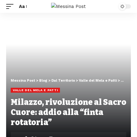
Aa
Messina Post
>
Blog
>
Dal Territorio
>
Valle del Mela e Patti
>
Milazzo, 
VALLE DEL MELA E PATTI
Milazzo, rivoluzione al Sacro
Cuore: addio alla “finta
rotatoria”