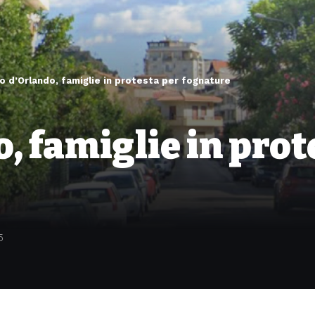
o d’Orlando, famiglie in protesta per fognature
, famiglie in prot
5