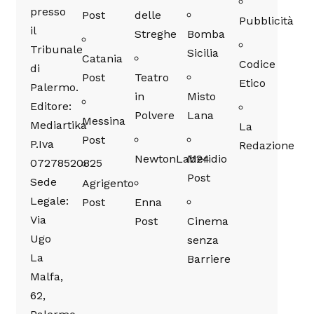
presso
Post
delle
Pubblicità
il
Streghe
Bomba
Tribunale
Sicilia
Catania
Codice
di
Post
Teatro
Etico
Palermo.
in
Misto
Editore:
Polvere
Lana
Messina
Mediartika
La
Post
P.Iva
Redazione
NewtonLab24
Meridio
07278520825
Post
Sede
Agrigento
Legale:
Post
Enna
Via
Post
Cinema
Ugo
senza
La
Barriere
Malfa,
62,