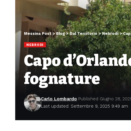
Messina Post
>
Blog
>
Dal Territorio
>
Nebrodi
>
Cap
NEBRODI
Capo d’Orlando
fognature
Carlo Lombardo
Published Giugno 28, 202
Last updated: Settembre 9, 2025 9:49 am