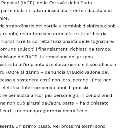
opolari (IACP), delle Ferrovie dello Stato –
parte della struttura insediata – del sindacato e di
nire.
e straordinarie del cortile e tombini; disinfestazioni;
evamento; manutenzione ordinaria e straordinaria
ripristinare la corretta funzionalità delle fognature.
 Comune solleciti i finanziamenti richiesti da tempo.
ecisione dell’IACP: la rimozione del gruppo
stinato all’impianto di sollevamento e il suo allaccio
tari. «Oltre al danno – denuncia Claudio Vallone del
adesso a sostenere costi non loro, perché l’Ente non
a elettrica, interrompendo anni di prassi».
, che penalizza ancor più persone già in condizioni di
ne non può girarsi dall’altra parte – ha dichiarato
i certi, un cronoprogramma operativo e
esenta un primo passo. Nei prossimi giorni sono