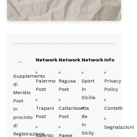
Network
Network
Network
Info
Supplemento
Palermo
Ragusa
Sport
Privacy
di
Post
Post
in
Policy
Meridio
Sicilia
Post
Trapani
Caltanissetta
Contatti
in
Post
Post
Be
procinto
in
di
Segnalazioni
Sicily
Registrazione
Salento
Paese