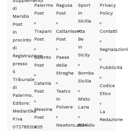
Supplemento
Palermo
Ragusa
Sport
Privacy
di
Post
Post
in
Policy
Meridio
Sicilia
Post
Trapani
Caltanissetta
Contatti
in
Post
Post
Be
procinto
in
di
Segnalazioni
Sicily
Registrazione
Salento
Paese
presso
Post
delle
Pubblicità
il
Streghe
Bomba
Tribunale
Sicilia
Catania
Codice
di
Post
Teatro
Etico
Palermo.
in
Misto
Editore:
Polvere
Lana
Messina
Mediartika
La
Post
P.Iva
Redazione
NewtonLab24
Meridio
07278520825