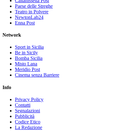
Caltanissetta Post
Paese delle Streghe
Teatro in Polvere
NewtonLab24
Enna Post
Network
Sport in Sicilia
Be in Sicily
Bomba Sicilia
Misto Lana
Meridio Post
Cinema senza Barriere
Info
Privacy Policy
Contatti
Segnalazioni
Pubblicità
Codice Etico
La Redazione