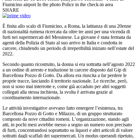
Fiumicino airport In the photo Police in the check-in area
SHARE
È finita allo scalo di Fiumicino, a Roma, la latitanza di una 20enne
di nazionalità rumena ricercata da oltre tre anni per una vicenda di
furti nei supermercati del Messinese. La giovane è stata fermata da
agenti della Polizia di Stato al suo arrivo in Italia e condotta in
carcere, chiudendo un periodo di irreperibilità iniziato nell’estate del
2022.
Secondo quanto ricostruito, la donna si era sottratta nell’agosto 2022
a un ordine di arresto e traduzione in carcere disposto dal Gip di
Barcellona Pozzo di Gotto. Da allora era riuscita a far perdere le
proprie tracce, lasciando il territorio nazionale. Le ricerche, però,
non si sono mai interrotte e, come già accaduto per altri soggetti
collegati alla stessa inchiesta, la svolta è arrivata grazie al
coordinamento internazionale.
Le attività investigative avevano fatto emergere l’esistenza, tra
Barcellona Pozzo di Gotto e Milazzo, di un gruppo strutturato
composto da nove cittadini romeni. L’organizzazione, stando agli
atti, in pochi mesi avrebbe messo a segno un numero non precisato
di furti, concentrandosi soprattutto su liquori e altri articoli di valore
sottratti dagli scaffali dei supermercati. Un modus operandi ripetuto,