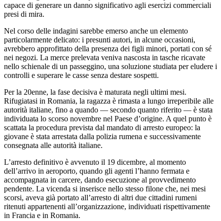
capace di generare un danno significativo agli esercizi commerciali
presi di mira.
Nel corso delle indagini sarebbe emerso anche un elemento
particolarmente delicato: i presunti autori, in alcune occasioni,
avrebbero approfittato della presenza dei figli minori, portati con sé
nei negozi. La merce prelevata veniva nascosta in tasche ricavate
nello schienale di un passeggino, una soluzione studiata per eludere i
controlli e superare le casse senza destare sospetti.
Per la 20enne, la fase decisiva è maturata negli ultimi mesi.
Rifugiatasi in Romania, la ragazza è rimasta a lungo irreperibile alle
autorità italiane, fino a quando — secondo quanto riferito — è stata
individuata lo scorso novembre nel Paese d’origine. A quel punto è
scattata la procedura prevista dal mandato di arresto europeo: la
giovane è stata arrestata dalla polizia rumena e successivamente
consegnata alle autorità italiane.
L’arresto definitivo è avvenuto il 19 dicembre, al momento
dell’arrivo in aeroporto, quando gli agenti l’hanno fermata e
accompagnata in carcere, dando esecuzione al provvedimento
pendente. La vicenda si inserisce nello stesso filone che, nei mesi
scorsi, aveva già portato all’arresto di altri due cittadini rumeni
ritenuti appartenenti all’organizzazione, individuati rispettivamente
in Francia e in Romania.