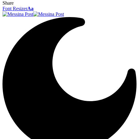
Share
Font Resizer
Aa