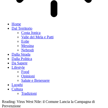
Home
Dal Territorio
Costa Jonica
Valle del Mela e Patti
Eolie
Messina
Nebrodi
Dalla Strada
Dalla Politica
Da Sapere
Lifestyle
Food
Opinioni
Salute e Benessere
Luoghi
Cultura
Tradizioni
Reading:
Virus West Nile: il Comune Lancia la Campagna di
Prevenzione