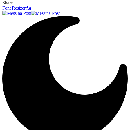
Share
Font Resizer
Aa