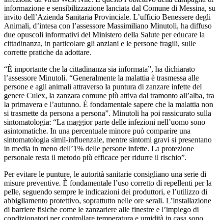
informazione e sensibilizzazione lanciata dal Comune di Messina, su
invito dell’Azienda Sanitaria Provinciale. L’ufficio Benessere degli
Animali, d’intesa con l’assessore Massimiliano Minutoli, ha diffuso
due opuscoli informativi del Ministero della Salute per educare la
cittadinanza, in particolare gli anziani e le persone fragili, sulle
corrette pratiche da adottare.
“È importante che la cittadinanza sia informata”, ha dichiarato
l’assessore Minutoli. “Generalmente la malattia è trasmessa alle
persone e agli animali attraverso la puntura di zanzare infette del
genere Culex, la zanzara comune più attiva dal tramonto all’alba, tra
la primavera e l’autunno. È fondamentale sapere che la malattia non
si trasmette da persona a persona”. Minutoli ha poi rassicurato sulla
sintomatologia: “La maggior parte delle infezioni nell’uomo sono
asintomatiche. In una percentuale minore può comparire una
sintomatologia simil-influenzale, mentre sintomi gravi si presentano
in media in meno dell’1% delle persone infette. La protezione
personale resta il metodo più efficace per ridurre il rischio”.
Per evitare le punture, le autorità sanitarie consigliano una serie di
misure preventive. È fondamentale l’uso corretto di repellenti per la
pelle, seguendo sempre le indicazioni dei produttori, e l’utilizzo di
abbigliamento protettivo, soprattutto nelle ore serali. L’installazione
di barriere fisiche come le zanzariere alle finestre e l’impiego di
condizionatori per controllare temperatura e umidità in casa sono